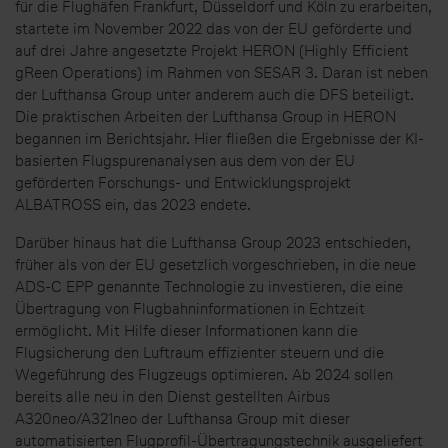
für die Flughäfen Frankfurt, Düsseldorf und Köln zu erarbeiten,
startete im November 2022 das von der EU geförderte und
auf drei Jahre angesetzte Projekt HERON (Highly Efficient
gReen Operations) im Rahmen von SESAR 3. Daran ist neben
der Lufthansa Group unter anderem auch die DFS beteiligt.
Die praktischen Arbeiten der Lufthansa Group in HERON
begannen im Berichtsjahr. Hier fließen die Ergebnisse der KI-
basierten Flugspurenanalysen aus dem von der EU
geförderten Forschungs- und Entwicklungsprojekt
ALBATROSS ein, das 2023 endete.
Darüber hinaus hat die Lufthansa Group 2023 entschieden,
früher als von der EU gesetzlich vorgeschrieben, in die neue
ADS-C EPP genannte Technologie zu investieren, die eine
Übertragung von Flugbahninformationen in Echtzeit
ermöglicht. Mit Hilfe dieser Informationen kann die
Flugsicherung den Luftraum effizienter steuern und die
Wegeführung des Flugzeugs optimieren. Ab 2024 sollen
bereits alle neu in den Dienst gestellten Airbus
A320neo/A321neo der Lufthansa Group mit dieser
automatisierten Flugprofil-Übertragungstechnik ausgeliefert