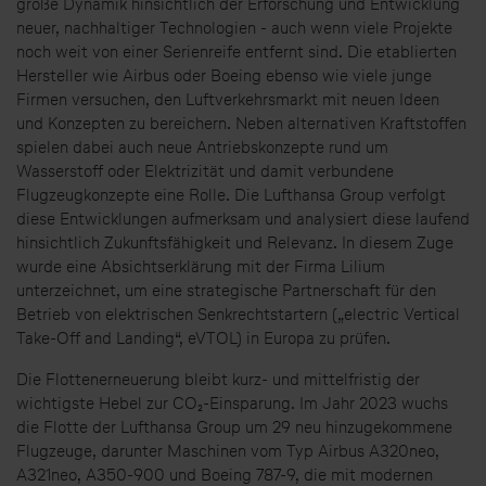
große Dynamik hinsichtlich der Erforschung und Entwicklung
neuer, nachhaltiger Technologien - auch wenn viele Projekte
noch weit von einer Serienreife entfernt sind. Die etablierten
Hersteller wie Airbus oder Boeing ebenso wie viele junge
Firmen versuchen, den Luftverkehrsmarkt mit neuen Ideen
und Konzepten zu bereichern. Neben alternativen Kraftstoffen
spielen dabei auch neue Antriebskonzepte rund um
Wasserstoff oder Elektrizität und damit verbundene
Flugzeugkonzepte eine Rolle. Die Lufthansa Group verfolgt
diese Entwicklungen aufmerksam und analysiert diese laufend
hinsichtlich Zukunftsfähigkeit und Relevanz. In diesem Zuge
wurde eine Absichtserklärung mit der Firma Lilium
unterzeichnet, um eine strategische Partnerschaft für den
Betrieb von elektrischen Senkrechtstartern („electric Vertical
Take-Off and Landing“, eVTOL) in Europa zu prüfen.
Die Flottenerneuerung bleibt kurz- und mittelfristig der
wichtigste Hebel zur CO₂-Einsparung. Im Jahr 2023 wuchs
die Flotte der Lufthansa Group um 29 neu hinzugekommene
Flugzeuge, darunter Maschinen vom Typ Airbus A320neo,
A321neo, A350-900 und Boeing 787-9, die mit modernen