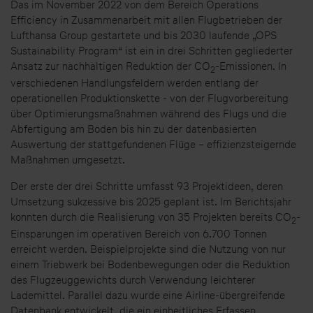
Das im November 2022 von dem Bereich Operations
Efficiency in Zusammenarbeit mit allen Flugbetrieben der
Lufthansa Group gestartete und bis 2030 laufende „OPS
Sustainability Program“ ist ein in drei Schritten gegliederter
Ansatz zur nachhaltigen Reduktion der CO
-Emissionen. In
2
verschiedenen Handlungsfeldern werden entlang der
operationellen Produktionskette - von der Flugvorbereitung
über Optimierungsmaßnahmen während des Flugs und die
Abfertigung am Boden bis hin zu der datenbasierten
Auswertung der stattgefundenen Flüge – effizienzsteigernde
Maßnahmen umgesetzt.
Der erste der drei Schritte umfasst 93 Projektideen, deren
Umsetzung sukzessive bis 2025 geplant ist. Im Berichtsjahr
konnten durch die Realisierung von 35 Projekten bereits CO
-
2
Einsparungen im operativen Bereich von 6.700 Tonnen
erreicht werden. Beispielprojekte sind die Nutzung von nur
einem Triebwerk bei Bodenbewegungen oder die Reduktion
des Flugzeuggewichts durch Verwendung leichterer
Lademittel. Parallel dazu wurde eine Airline-übergreifende
Datenbank entwickelt, die ein einheitliches Erfassen,