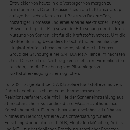
Entwickler von heute in die Versorger von morgen zu
transformieren. Dabei fokussiert sich die Lufthansa Group
auf synthetisches Kerosin auf Basis von Reststoffen,
holzartiger Biomasse und erneuerbarer elektrischer Energie
(Power-to-Liquid – PtL) sowie die Erforschung der direkten
Nutzung von Sonnenlicht für die Kraftstoffsynthese. Um die
Markteinführung besonders fortschrittlicher nachhaltiger
Flugkraftstoffe zu beschleunigen, plant die Lufthansa
Group die Gründung einer SAF Buyers Alliance im nächsten
Jahr. Diese soll die Nachfrage von mehreren Firmenkunden
bündeln, um die Errichtung von Pilotanlagen zur
Kraftstofferzeugung zu ermöglichen.
Für 2024 ist geplant bei SWISS solare Kraftstoffe zu nutzen.
Dabei handelt es sich um neue thermochemische
Reaktionsverfahren, die mit Hilfe der Sonneneinstrahlung aus
atmosphärischem Kohlendioxid und Wasser synthetisches
Kerosin herstellen. Darüber hinaus unterzeichnete Lufthansa
Airlines im Berichtsjahr eine Absichtserklärung für eine
Forschungskooperation mit DLR, Flughafen München, Airbus
und MTU zur betrieblichen Erprobung sämtlicher Facetten