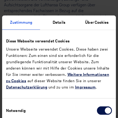
Aufsichtsorgane der Lufthansa Group verfügen über
entsprechendes Fachwissen in Bezug auf die
Unternehmenspolitik. Dies umfasst sowohl die strategische
Zustimmung
Details
Über Cookies
Planung als auch die operative Steuerung, um die langfristige
Wettbewerbsfähigkeit und nachhaltige Ausrichtung des
Unternehmens zu gewährleisten. Die Expertise dieser Organe
erstreckt sich auf verschiedene Bereiche, wie Corporate
Diese Webseite verwendet Cookies
Governance, Finanzen und Risikomanagement, juristische und
Unsere Webseite verwendet Cookies. Diese haben zwei
menschenrechtliche Compliance sowie auf Markt- und
Funktionen: Zum einen sind sie erforderlich für die
Branchenkenntnisse. Durch eine kontinuierliche Weiterbildung
grundlegende Funktionalität unserer Website. Zum
und die Einbeziehung von externem Expertenwissen halten sie
anderen können wir mit Hilfe der Cookies unsere Inhalte
sich stets aktuell informiert, um fundierte Entscheidungen zu
für Sie immer weiter verbessern.
Weitere Informationen
treffen und die Unternehmenspolitik effektiv zu gestalten. Auf
zu Cookies
auf dieser Website finden Sie in unserer
diese Weise soll die Zukunftsfähigkeit der Lufthansa Group in
einem dynamischen und herausfordernden Umfeld gestärkt
Datenschutzerklärung
und zu uns im
Impressum
.
werden. Weitere Informationen zum Aufsichtsrat und
Vorstand der Lufthansa Group können folgendem Kapitel
entnommen werden ↗
ESRS 2 GOV-1 – Die Rolle der
Einwilligungsauswahl
Notwendig
Verwaltungs-, Leitungs- und Aufsichtsorgane
.