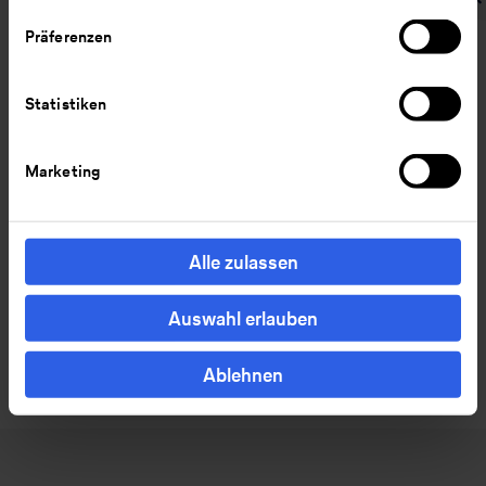
Präferenzen
Zurück
Weiter
Wesentliche
Management der
Statistiken
Auswirkungen, Risiken
Auswirkungen, Risiken
und Chancen im
und Chancen
Marketing
Überblick
Alle zulassen
Auswahl erlauben
Ablehnen