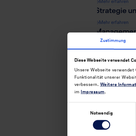
Mehr erfahren
Strategie u
Mehr erfahren
Management
Zustimmung
Mehr erfahren
Kennzahlen 
Diese Webseite verwendet Co
Mehr erfahren
Unsere Webseite verwendet C
Funktionalität unserer Websi
verbessern.
Weitere Informa
im
Impressum
.
Zurück
Einwilligungsauswahl
ESRS2 – Allge
Notwendig