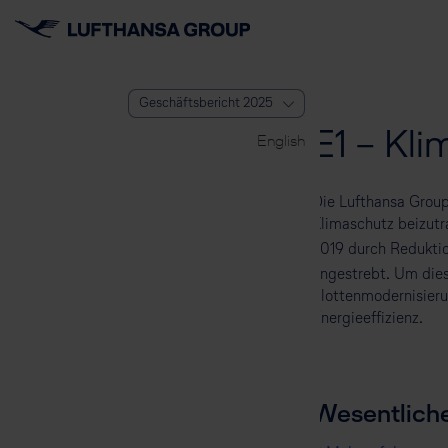
Geschäftsbericht 2025
E1 – Kl
English
Die Lufthansa Group
Klimaschutz beizut
2019 durch Redukti
angestrebt. Um dies
Flottenmodernisieru
Energieeffizienz.
Wesentliche