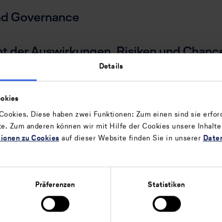
nd Governance
 der Auswirkungen, Risiken und Chanc
Details
und Ziele
okies
ookies. Diese haben zwei Funktionen: Zum einen sind sie erford
te. Zum anderen können wir mit Hilfe der Cookies unsere Inhalte
tionen zu Cookies
auf dieser Website finden Sie in unserer
Date
meine Angaben
E2 – Umwel
Präferenzen
Statistiken