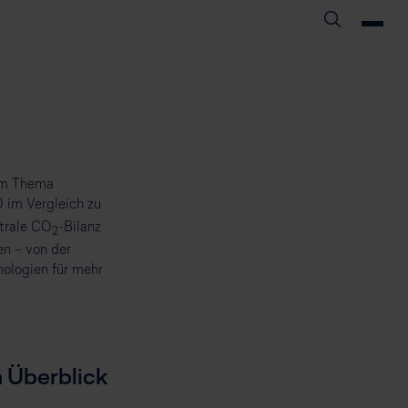
eim Thema
 im Vergleich zu
trale CO
-Bilanz
2
en – von der
nologien für mehr
 Überblick