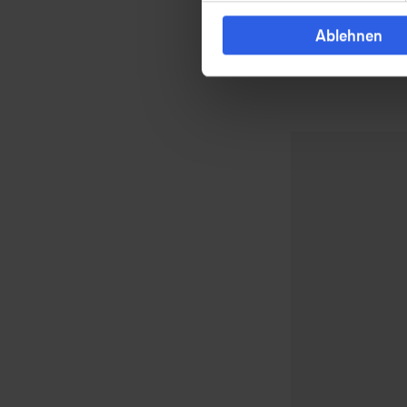
Ablehnen
Lufthansa Group
Unternehmen
Verantwortung
Investor Relations
Karriere
Supply Chain Management
Aktuell
Newsroom
Media Lounge
Politikbrief
Service