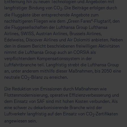
Entfernung hin zu neuen Technologien und Angeboten mit
langfristiger Bindung von CO
. Die Beiträge erfolgen durch
2
die Fluggäste über entsprechende Angebote zum
nachhaltigeren Fliegen wie dem „Green Fares“-Flugtarif, den
die Fluggesellschaften der Lufthansa Group Lufthansa
Airlines, SWISS, Austrian Airlines, Brussels Airlines,
Edelweiss, Discover Airlines und Air Dolomiti anbieten. Neben
den in diesem Bericht beschriebenen freiwilligen Aktivitäten
nimmt die Lufthansa Group auch an CORSIA als
verpflichtendem Kompensationssystem in der
Luftfahrtbranche teil. Langfristig strebt die Lufthansa Group
an, unter anderem mithilfe dieser Maßnahmen, bis 2050 eine
neutrale CO
-Bilanz zu erreichen.
2
Die Reduktion von Emissionen durch Maßnahmen wie
Flottenmodernisierung, operative Effizienzverbesserung und
dem Einsatz von SAF sind mit hohen Kosten verbunden. Als
eine schwer zu dekarbonisierende Branche wird der
Luftverkehr langfristig auf den Einsatz von CO
-Zertifikaten
2
angewiesen sein.