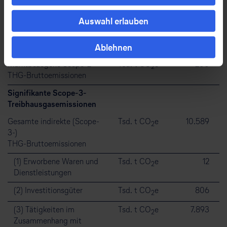
Scope-2-
Auswahl erlauben
Treibhausgasemissionen
Standortbezogene Scope-2-
Tsd. t CO
e
260
2
Ablehnen
THG-Bruttoemissionen
Marktbezogene Scope-2-
Tsd. t CO
e
200
2
THG-Bruttoemissionen
Signifikante Scope-3-
Treibhausgasemissionen
Gesamte indirekte (Scope-
Tsd. t CO
e
10.589
2
3-)
THG-Bruttoemissionen
(1) Erworbene Waren und
Tsd. t CO
e
12
2
Dienstleistungen
(2) Investitionsgüter
Tsd. t CO
e
806
2
(3) Tätigkeiten im
Tsd. t CO
e
7.893
2
Zusammenhang mit