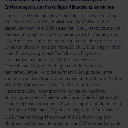
Klimaschutzprojekten zur CO
-Vermeidung oder
2
Entfernung ein, um freiwilliges Klimaziel zu erreichen
Über das SBTi-Ziel hinaus verfolgt die Lufthansa Group das
Ziel, ihre die Netto-CO₂-Emissionen bis 2030 um 50 %
gegenüber dem Jahr 2019 zu senken. Die Unterstützung von
Klimaschutzprojekten zur Vermeidung oder Entfernung von
CO₂-Emissionen ist dabei einbezogen und unterstützt das
Erreichen dieses Klimaziels maßgeblich. Die Beiträge fließen
in ein Klimaschutzprojekt-Portfolio, das Projekte in
verschiedenen Ländern der Welt, beispielsweise in
Deutschland, Österreich, Belgien und der Schweiz,
beinhaltet. Aktuell wird die Lufthansa Group dabei unter
anderem von den Organisationen myclimate, Climate Austria,
SQUAKE, Climeworks, Ceezer und ClimatePartner
unterstützt. Das Projektportfolio beinhaltet moderne,
technologiebasierte Projekte wie CarbonCure’s Sustainable
Concrete (Abscheidung von CO₂ und langfristige Speicherung
in Beton) und Biochar (CO
-Entfernung durch Pflanzenkohle).
2
Die Lufthansa Group fördert damit die Entwicklung des
Marktes von Klimaschutzprojekten zur CO2-Vermeidung oder