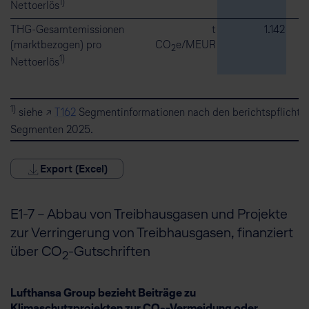
1)
Nettoerlös
THG-Gesamtemissionen
t
1.142
(marktbezogen) pro
CO
e/MEUR
2
1)
Nettoerlös
1)
siehe ↗
T162
Segmentinformationen nach den berichtspflichti
Segmenten 2025.
Export (Excel)
E1-7 – Abbau von Treibhausgasen und Projekte
zur Verringerung von Treibhausgasen, finanziert
über CO
-Gutschriften
2
Lufthansa Group bezieht Beiträge zu