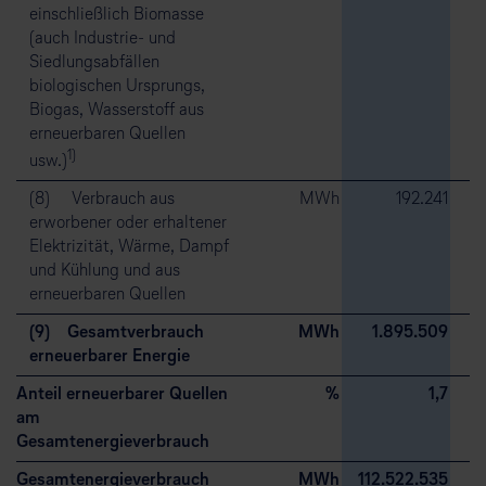
einschließlich Biomasse
(auch Industrie- und
Siedlungsabfällen
biologischen Ursprungs,
Biogas, Wasserstoff aus
erneuerbaren Quellen
1)
usw.)
(8) Verbrauch aus
MWh
192.241
erworbener oder erhaltener
Elektrizität, Wärme, Dampf
und Kühlung und aus
erneuerbaren Quellen
(9) Gesamtverbrauch
MWh
1.895.509
erneuerbarer Energie
Anteil erneuerbarer Quellen
%
1,7
am
Gesamtenergieverbrauch
Gesamtenergieverbrauch
MWh
112.522.535
1