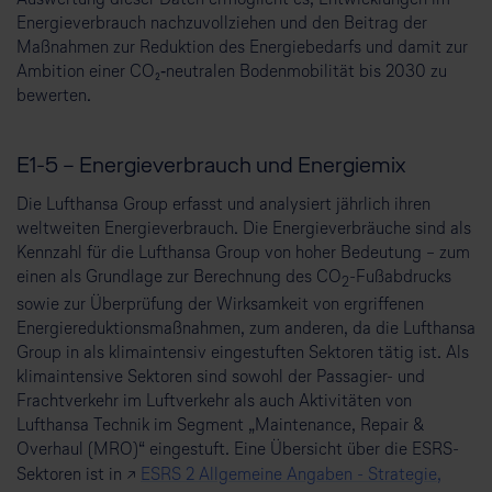
Auswertung dieser Daten ermöglicht es, Entwicklungen im
Energieverbrauch nachzuvollziehen und den Beitrag der
Maßnahmen zur Reduktion des Energiebedarfs und damit zur
Ambition einer CO₂‑neutralen Bodenmobilität bis 2030 zu
bewerten.
E1-5 – Energieverbrauch und Energiemix
Die Lufthansa Group erfasst und analysiert jährlich ihren
weltweiten Energieverbrauch. Die Energieverbräuche sind als
Kennzahl für die Lufthansa Group von hoher Bedeutung – zum
einen als Grundlage zur Berechnung des CO
-Fußabdrucks
2
sowie zur Überprüfung der Wirksamkeit von ergriffenen
Energiereduktionsmaßnahmen, zum anderen, da die Lufthansa
Group in als klimaintensiv eingestuften Sektoren tätig ist. Als
klimaintensive Sektoren sind sowohl der Passagier- und
Frachtverkehr im Luftverkehr als auch Aktivitäten von
Lufthansa Technik im Segment „Maintenance, Repair &
Overhaul (MRO)“ eingestuft. Eine Übersicht über die ESRS-
Sektoren ist in ↗
ESRS 2 Allgemeine Angaben - Strategie,