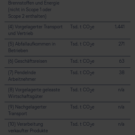
Brennstoffen und Energie
(nicht in Scope 1 oder
Scope 2 enthalten)
(4) Vorgelagerter Transport
Tsd. t CO
e
1.441
2
und Vertrieb
(5) Abfallaufkommen in
Tsd. t CO
e
271
2
Betrieben
(6) Geschäftsreisen
Tsd. t CO
e
63
2
(7) Pendelnde
Tsd. t CO
e
38
2
Arbeitnehmer
(8) Vorgelagerte geleaste
Tsd. t CO
e
n/a
2
Wirtschaftsgüter
(9) Nachgelagerter
Tsd. t CO
e
n/a
2
Transport
(10) Verarbeitung
Tsd. t CO
e
n/a
2
verkaufter Produkte