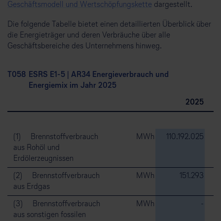
Geschäftsmodell und Wertschöpfungskette
dargestellt.
Die folgende Tabelle bietet einen detaillierten Überblick über
die Energieträger und deren Verbräuche über alle
Geschäftsbereiche des Unternehmens hinweg.
T05
8
ESRS E1-5 | AR34 Energieverbrauch und
Energiemix im Jahr 2025
2025
(1) Brennstoffverbrauch
MWh
110.192.025
10
aus Rohöl und
Erdölerzeugnissen
(2) Brennstoffverbrauch
MWh
151.293
aus Erdgas
(3) Brennstoffverbrauch
MWh
-
aus sonstigen fossilen