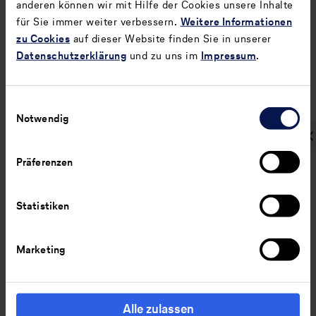
anderen können wir mit Hilfe der Cookies unsere Inhalte
für Sie immer weiter verbessern.
Weitere Informationen
T05
9
ESRS E1-6 | AR48 Treibhausgasemissionen im Jahr
zu Cookies
auf dieser Website finden Sie in unserer
2025
Datenschutzerklärung
und zu uns im
Impressum
.
Basisjahr
Einwilligungsauswahl
(2019)
Notwendig
Präferenzen
Scope-1-
Treibhausgasemissionen
Statistiken
Scope-1-THG-
Tsd. t CO
e
33.349
2
Bruttoemissionen
Marketing
Prozentsatz der Scope-1-
%
26
Treibhausgasemissionen aus
regulierten
Emissionshandelssystemen
Alle zulassen