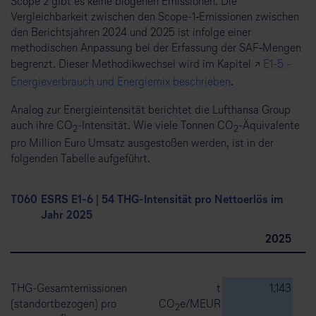
Scope 2 gibt es keine biogenen Emissionen. Die
Vergleichbarkeit zwischen den Scope-1‑Emissionen zwischen
den Berichtsjahren 2024 und 2025 ist infolge einer
methodischen Anpassung bei der Erfassung der SAF‑Mengen
begrenzt. Dieser Methodikwechsel wird im Kapitel ↗
E1-5 –
Energieverbrauch und Energiemix beschrieben
.
Analog zur Energieintensität berichtet die Lufthansa Group
auch ihre CO
-Intensität. Wie viele Tonnen CO
-Äquivalente
2
2
pro Million Euro Umsatz ausgestoßen werden, ist in der
folgenden Tabelle aufgeführt.
T0
60
ESRS E1-6 | 54 THG-Intensität pro Nettoerlös im
Jahr 2025
2025
THG-Gesamtemissionen
t
1.143
(standortbezogen) pro
CO
e/MEUR
2