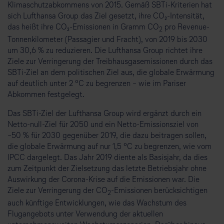
Klimaschutzabkommens von 2015. Gemäß SBTi-Kriterien hat
sich Lufthansa Group das Ziel gesetzt, ihre CO₂-Intensität,
das heißt ihre CO₂-Emissionen in Gramm CO
pro Revenue-
2
Tonnenkilometer (Passagier und Fracht), von 2019 bis 2030
um 30,6 % zu reduzieren. Die Lufthansa Group richtet ihre
Ziele zur Verringerung der Treibhausgasemissionen durch das
SBTi-Ziel an dem politischen Ziel aus, die globale Erwärmung
auf deutlich unter 2 °C zu begrenzen – wie im Pariser
Abkommen festgelegt.
Das SBTi-Ziel der Lufthansa Group wird ergänzt durch ein
Netto-null-Ziel für 2050 und ein Netto-Emissionsziel von
⁠–⁠50 % für 2030 gegenüber 2019, die dazu beitragen sollen,
die globale Erwärmung auf nur 1,5 °C zu begrenzen, wie vom
IPCC dargelegt. Das Jahr 2019 diente als Basisjahr, da dies
zum Zeitpunkt der Zielsetzung das letzte Betriebsjahr ohne
Auswirkung der Corona-Krise auf die Emissionen war. Die
Ziele zur Verringerung der CO
-Emissionen berücksichtigen
2
auch künftige Entwicklungen, wie das Wachstum des
Flugangebots unter Verwendung der aktuellen