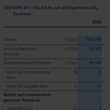
T06
1
ESRS E1-7 | 59a & b Im Jahr 2025 gelöschte CO
-
2
Zertifikate
2025
Gesamt
t CO
e
865.038
2
Anteil an Reduction-
t CO
e
768.592
2
Projekten
Anteil an Removal-Projekten
t CO
e
96.446
2
Davon auf technologischer
%
13
Basis
Davon auf biogener Basis
%
87
Anteile nach hauptsächlich
genutzten Standards
Anteil Plan Vivo
%
8