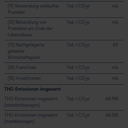
(11) Verwendung verkaufter
Tsd. t CO
e
n/a
2
Produkte
(12) Behandlung von
Tsd. t CO
e
n/a
2
Produkten am Ende der
Lebensdauer
(13) Nachgelagerte
Tsd. t CO
e
65
2
geleaste
Wirtschaftsgüter
(14) Franchises
Tsd. t CO
e
n/a
2
(15) Investitionen
Tsd. t CO
e
n/a
2
THG-Emissionen insgesamt
THG-Emissionen insgesamt
Tsd. t CO
e
44.198
2
(standortbezogen)
THG-Emissionen insgesamt
Tsd. t CO
e
44.138
2
(marktbezogen)