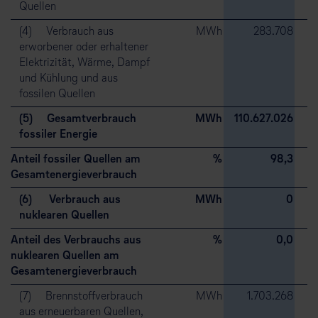
Quellen
(4) Verbrauch aus
MWh
283.708
erworbener oder erhaltener
Elektrizität, Wärme, Dampf
und Kühlung und aus
fossilen Quellen
(5) Gesamtverbrauch
MWh
110.627.026
1
fossiler Energie
Anteil fossiler Quellen am
%
98,3
Gesamtenergieverbrauch
(6) Verbrauch aus
MWh
0
nuklearen Quellen
Anteil des Verbrauchs aus
%
0,0
nuklearen Quellen am
Gesamtenergieverbrauch
(7) Brennstoffverbrauch
MWh
1.703.268
aus erneuerbaren Quellen,