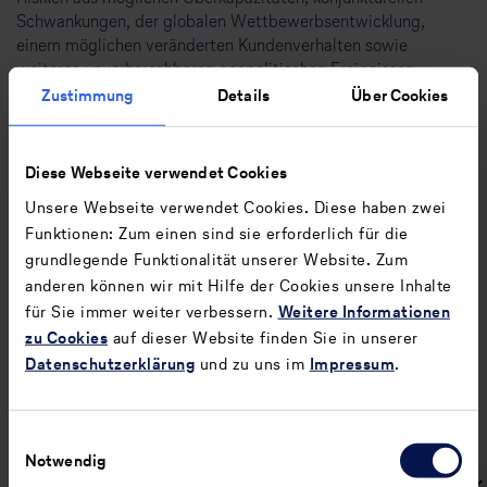
Schwankungen, der globalen Wettbewerbsentwicklung,
einem möglichen veränderten Kundenverhalten sowie
weiteren unvorhersehbaren geopolitischen Ereignissen.
Zustimmung
Details
Über Cookies
Kurzfristig kann diesen Risiken durch eine kontinuierliche
Überwachung der Buchungsentwicklung und eine flexible
Kapazitätsplanung begegnet werden. Darüber hinaus werden
Vertriebs-, Produkt- und Kostensenkungsmaßnahmen
Diese Webseite verwendet Cookies
umgesetzt.
Unsere Webseite verwendet Cookies. Diese haben zwei
Funktionen: Zum einen sind sie erforderlich für die
Risiken aus Unregelmäßigkeiten im Flugbetrieb
grundlegende Funktionalität unserer Website. Zum
Ein hohes Verkehrsaufkommen und ungünstige
anderen können wir mit Hilfe der Cookies unsere Inhalte
Wetterbedingungen können zu Kapazitätsengpässen bei
für Sie immer weiter verbessern.
Weitere Informationen
Infrastrukturanbietern und bei der Flugsicherung führen, die
zu Cookies
auf dieser Website finden Sie in unserer
sich auf die Bewältigung des Flug- und Passagieraufkommens
Datenschutzerklärung
und zu uns im
Impressum
.
auswirken. Zudem können Engpässe bei der Lieferung von
Flugzeugen, Triebwerken und Ersatzteilen dazu beitragen,
dass temporär weniger Flugzeuge als planerisch vorgesehen
Einwilligungsauswahl
einsatzfähig sind. Solche Engpässe an einsetzbaren
Notwendig
Flugzeugen stellen Risiken dar, da sie zu Flugplanänderungen,