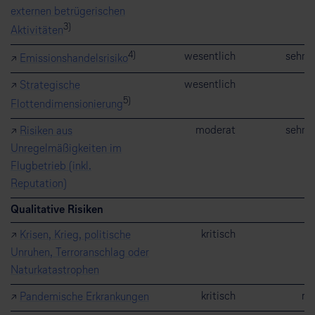
externen betrügerischen
3)
Aktivitäten
4)
wesentlich
sehr 
↗
Emissionshandelsrisiko
wesentlich
h
↗
Strategische
5)
Flottendimensionierung
moderat
sehr 
↗
Risiken aus
Unregelmäßigkeiten im
Flugbetrieb (inkl.
Reputation)
Qualitative Risiken
kritisch
h
↗
Krisen, Krieg, politische
Unruhen, Terroranschlag oder
Naturkatastrophen
kritisch
mi
↗
Pandemische Erkrankungen