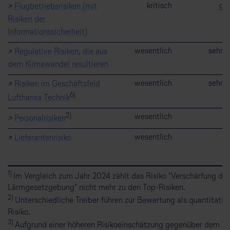
kritisch
ge
↗
Flugbetriebsrisiken (mit
Risiken der
Informationssicherheit)
wesentlich
sehr 
↗
Regulative Risiken, die aus
dem Klimawandel resultieren
wesentlich
sehr 
↗
Risiken im Geschäftsfeld
6)
Lufthansa Technik
2)
wesentlich
h
↗
Personalrisiken
wesentlich
h
↗
Lieferantenrisiko
1)
Im Vergleich zum Jahr 2024 zählt das Risiko "Verschärfung der
Lärmgesetzgebung" nicht mehr zu den Top-Risiken.
2)
Unterschiedliche Treiber führen zur Bewertung als quantitativ
Risiko.
3)
Aufgrund einer höheren Risikoeinschätzung gegenüber dem Vo