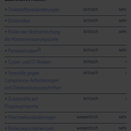
kritisch
sehr 
↗
Treibstoffpreisänderungen
kritisch
sehr 
↗
Erlösrisiken
kritisch
sehr 
↗
Risiko der Nichterreichung
der Kosteneinsparungsziele
2)
kritisch
sehr 
↗
Personalrisiken
kritisch
mi
↗
Cyber- und IT-Risiken
kritisch
mi
↗
Verstöße gegen
Compliance-Anforderungen
und Datenschutzvorschriften
kritisch
mi
↗
Zusatzzölle auf
Flugzeugimporte
wesentlich
sehr 
↗
Wechselkursänderungen
wesentlich
sehr 
↗
Risiko aus internen und