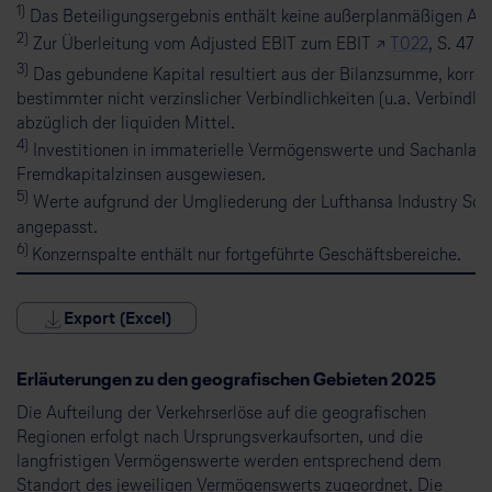
1)
Das Beteiligungsergebnis enthält keine außerplanmäßigen Ab
2)
Zur Überleitung vom Adjusted EBIT zum EBIT ↗
T022
, S. 47 
3)
Das gebundene Kapital resultiert aus der Bilanzsumme, korrigi
bestimmter nicht verzinslicher Verbindlichkeiten (u.a. Verbind
abzüglich der liquiden Mittel.
4)
Investitionen in immaterielle Vermögenswerte und Sachanlagen 
Fremdkapitalzinsen ausgewiesen.
5)
Werte aufgrund der Umgliederung der Lufthansa Industry Sol
angepasst.
6)
Konzernspalte enthält nur fortgeführte Geschäftsbereiche.
Export (Excel)
Erläuterungen zu den geografischen Gebieten 2025
Die Aufteilung der Verkehrserlöse auf die geografischen
Regionen erfolgt nach Ursprungsverkaufsorten, und die
langfristigen Vermögenswerte werden entsprechend dem
Standort des jeweiligen Vermögenswerts zugeordnet. Die