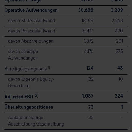
Operative Erträge
31.651
3.485
Operative Aufwendungen
30.688
3.209
davon Materialaufwand
18.199
2.263
davon Personalaufwand
6.441
470
davon Abschreibungen
1.872
201
davon sonstige
4.176
275
Aufwendungen
1)
124
48
Beteiligungsergebnis
davon Ergebnis Equity-
122
10
Bewertung
2)
1.087
324
Adjusted EBIT
Überleitungspositionen
73
1
Außerplanmäßige
⁠-⁠32
–
Abschreibung/Zuschreibung