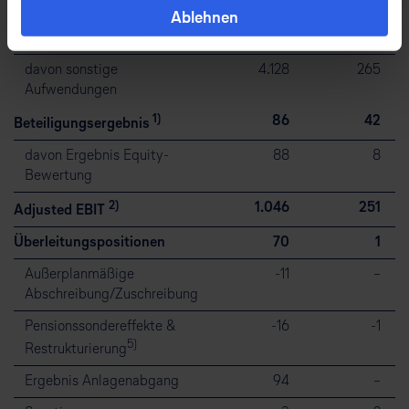
davon Personalaufwand
5.997
443
Ablehnen
davon Abschreibungen
1.836
198
davon sonstige
4.128
265
Aufwendungen
1)
86
42
Beteiligungsergebnis
davon Ergebnis Equity-
88
8
Bewertung
2)
1.046
251
Adjusted EBIT
Überleitungspositionen
70
1
Außerplanmäßige
⁠-⁠11
–
Abschreibung/Zuschreibung
Pensionssondereffekte &
⁠-⁠16
⁠-⁠1
5)
Restrukturierung
Ergebnis Anlagenabgang
94
–