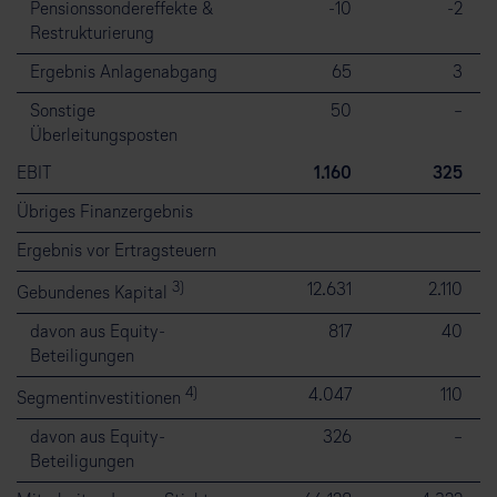
Pensionssondereffekte &
⁠-⁠10
⁠-⁠2
Restrukturierung
Ergebnis Anlagenabgang
65
3
Sonstige
50
–
Überleitungsposten
EBIT
1.160
325
Übriges Finanzergebnis
Ergebnis vor Ertragsteuern
3)
12.631
2.110
Gebundenes Kapital
davon aus Equity-
817
40
Beteiligungen
4)
4.047
110
Segmentinvestitionen
davon aus Equity-
326
–
Beteiligungen