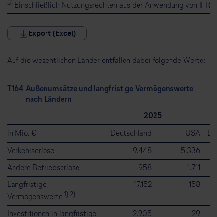
3)
Einschließlich Nutzungsrechten aus der Anwendung von IFRS 
Export (Excel)
Auf die wesentlichen Länder entfallen dabei folgende Werte:
T164
Außenumsätze und langfristige Vermögenswerte
nach Ländern
2025
in Mio. €
Deutschland
USA
De
Verkehrserlöse
9.448
5.336
Andere Betriebserlöse
958
1.711
Langfristige
17.152
158
1) 2)
Vermögenswerte
Investitionen in langfristige
2.905
29