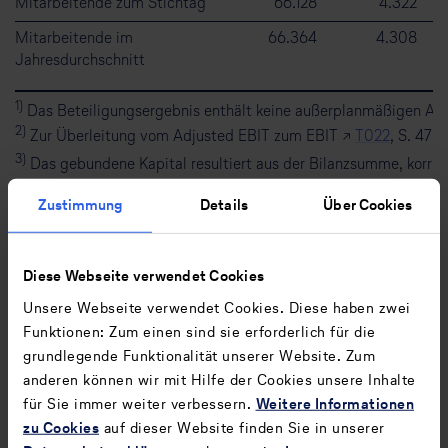
Mitarbeitende zum Stichtag
66.128
4.322
Mitarbeitende im
66.364
4.308
Jahresdurchschnitt
1)
Das Beteiligungsergebnis enthält keine außerplanmäßigen Ab
2)
Zur Überleitung vom Adjusted EBIT zum EBIT ↗
T022
, S. 47 
3)
Das gebundene Kapital resultiert aus der Bilanzsumme, korrigi
bestimmter nicht verzinslicher Verbindlichkeiten (u.a. Verbind
Zustimmung
Details
Über Cookies
abzüglich der liquiden Mittel.
4)
Investitionen in immaterielle Vermögenswerte und Sachanlagen 
Fremdkapitalzinsen ausgewiesen.
Diese Webseite verwendet Cookies
5)
Werte zeigen fortgeführte Geschäftsbereiche.
Unsere Webseite verwendet Cookies. Diese haben zwei
Funktionen: Zum einen sind sie erforderlich für die
Export (Excel)
grundlegende Funktionalität unserer Website. Zum
anderen können wir mit Hilfe der Cookies unsere Inhalte
für Sie immer weiter verbessern.
Weitere Informationen
T162
Segmentinformationen nach den berichtspflichtigen
zu Cookies
auf dieser Website finden Sie in unserer
Segmenten 2024