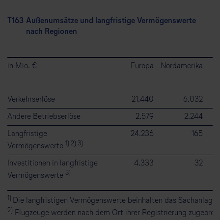
T163
Außenumsätze und langfristige Vermögenswerte
nach Regionen
in Mio. €
Europa
Nordamerika
M
S
Verkehrserlöse
21.440
6.032
Andere Betriebserlöse
2.579
2.244
Langfristige
24.236
165
1) 2) 3)
Vermögenswerte
Investitionen in langfristige
4.333
32
3)
Vermögenswerte
1)
Die langfristigen Vermögenswerte beinhalten das Sachanlagev
2)
Flugzeuge werden nach dem Ort ihrer Registrierung zugeordn