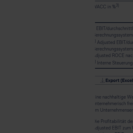
3)
WACC in %
1)
EBIT/durchschnittl
Berechnungssystemat
2)
Adjusted EBIT/dur
Berechnungssystemat
Adjusted ROCE nach 
3)
Interne Steuerung
Export (Excel
Eine nachhaltige Wer
unternehmerisch fre
am Unternehmenserfo
Die Profitabilität 
Adjusted EBIT zum 