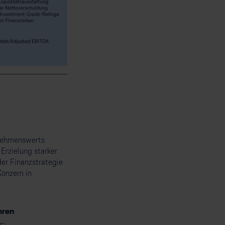
rnehmenswerts
Erzielung starker
der Finanzstrategie
Konzern in
hren