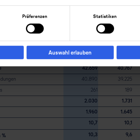
Adjusted ROCE
Ve
Präferenzen
Statistiken
2025
2024
39.597
37.581
en, andere aktivierte
3.062
3.186
Auswahl erlauben
 sonstige betriebliche Erträge
e
42.659
40.767
ndungen
40.890
39.225
s
261
189
2.030
1.731
1.960
1.645
10,7
10,1
10,3
9,6
n %