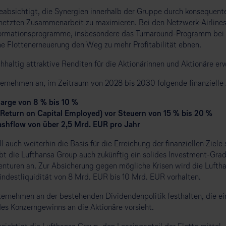
bsichtigt, die Synergien innerhalb der Gruppe durch konsequente
rnetzten Zusammenarbeit zu maximieren. Bei den Netzwerk-Airlines 
ormationsprogramme, insbesondere das Turnaround-Programm bei L
e Flottenerneuerung den Weg zu mehr Profitabilität ebnen.
hhaltig attraktive Renditen für die Aktionärinnen und Aktionäre er
ernehmen an, im Zeitraum von 2028 bis 2030 folgende finanzielle Z
arge von 8 % bis 10 %
Return on Capital Employed) vor Steuern von 15 % bis 20 %
ashflow von über 2,5 Mrd. EUR pro Jahr
ll auch weiterhin die Basis für die Erreichung der finanziellen Ziele
rebt die Lufthansa Group auch zukünftig ein solides Investment-Gra
nturen an. Zur Absicherung gegen mögliche Krisen wird die Lufth
indestliquidität von 8 Mrd. EUR bis 10 Mrd. EUR vorhalten.
rnehmen an der bestehenden Dividendenpolitik festhalten, die e
es Konzerngewinns an die Aktionäre vorsieht.