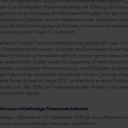
 hat im Geschäftsjahr 2022 ein Finanztransformationsprogramm (
ram“) zur strukturellen Weiterentwicklung und Stärkung der Finanz
Programms ist die Förderung der Wettbewerbsfähigkeit und des wirts
esentliche Eckpfeiler sind die Verbesserung der finanziellen Steu
zienz, die Weiterentwicklung von Talenten und weiteren Mitarbeit
dernisierung der Finanz-IT-Landschaft.
ormation Program“ schreitet erfolgreich und plangemäß voran. Im
 Fortschritte erzielt werden. So wurde das Datenmodell für harmo
disierte Finanzprozesse wurden definiert und eine gemeinsame, kons
de verabschiedet. Zudem wurde die sogenannte „Finance Academy“ 
nangebot zur gezielten Weiterentwicklung von Fähigkeiten ausgebau
t der Fokus auf der technischen Umsetzung mit dem Ziel eines erfol
ansa Group Airlines im Januar 2027. Im Anschluss an diese Pilotieru
len bis zum Jahr 2030 die Finanzbereiche aller Airlines in das neu
ion überführt werden.
bt neue mittelfristige Finanzziele bekannt
rkttag in München am 29. September 2025 hat die Lufthansa Group
t und neue mittelfristige Finanzziele veröffentlicht.