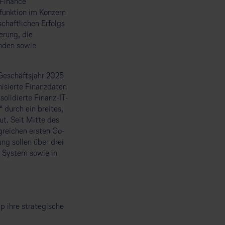
„Finance
funktion im Konzern
chaftlichen Erfolgs
erung, die
enden sowie
 Geschäftsjahr 2025
nisierte Finanzdaten
olidierte Finanz-IT-
durch ein breites,
t. Seit Mitte des
greichen ersten Go-
ng sollen über drei
e System sowie in
 ihre strategische