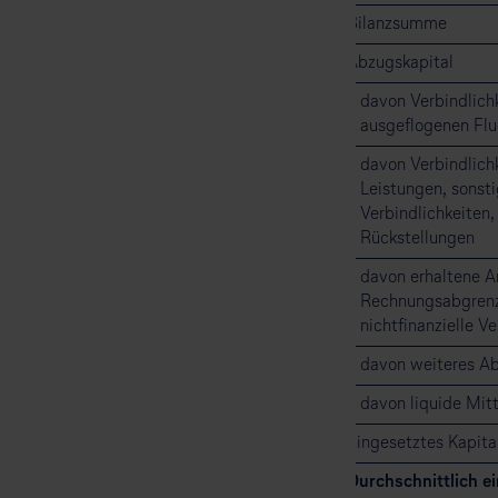
Bilanzsumme
Abzugskapital
davon Verbindlichk
ausgeflogenen Fl
davon Verbindlich
Leistungen, sonstig
Verbindlichkeiten, 
Rückstellungen
davon erhaltene A
Rechnungsabgrenz
nichtfinanzielle V
davon weiteres Ab
davon liquide Mitt
Eingesetztes Kapita
Durchschnittlich ei