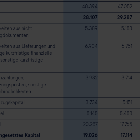
48.394
47.052
28.107
29.287
eiten aus nicht
5.389
5.183
ugdokumenten
keiten aus Lieferungen und
6.904
6.751
e kurzfristige finanzielle
sonstige kurzfristige
nzahlungen,
3.932
3.714
ungsposten, sonstige
erbindlichkeiten
zugskapital
3.734
5.151
el
8.148
8.488
l
20.287
17.765
ngesetztes Kapital
19.026
17.114