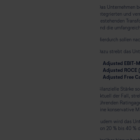
Das Unternehmen bea
integrierten und ve
bestehenden Transf
und die umfangreich
Hierdurch sollen nac
Dazu strebt das Unt
Adjusted EBIT-M
Adjusted ROCE (
Adjusted Free C
Bilanzielle Stärke so
aktuell der Fall, st
führenden Ratingage
eine konservative M
Zudem wird das Unte
von 20 % bis 40 % d