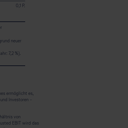
0,1 P.
er
grund neuer
hr: 7,2 %).
hes ermöglicht es,
 und Investoren –
hältnis von
usted EBIT wird das