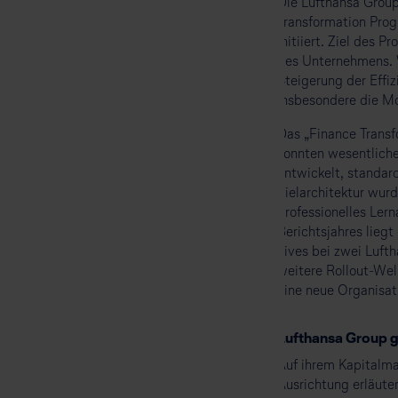
Die Lufthansa Group
Transformation Prog
initiiert. Ziel des 
des Unternehmens. W
Steigerung der Effi
insbesondere die Mo
Das „Finance Transf
konnten wesentliche
entwickelt, standar
Zielarchitektur wur
professionelles Ler
Berichtsjahres lieg
Lives bei zwei Lufth
weitere Rollout-Wel
eine neue Organisat
Lufthansa Group gi
Auf ihrem Kapitalma
Ausrichtung erläuter