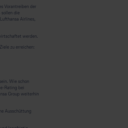
s Vorantreiben der
sollen die
ufthansa Airlines,
wirtschaftet werden.
iele zu erreichen:
 sein. Wie schon
de-Rating bei
ansa Group weiterhin
ine Ausschüttung