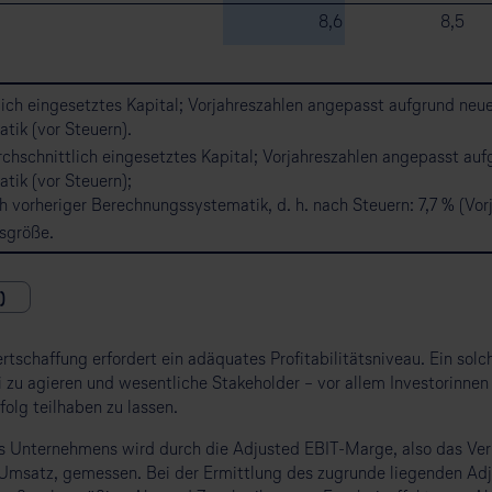
8,6
8,5
ich eingesetztes Kapital; Vorjahreszahlen angepasst aufgrund neu
ik (vor Steuern).
chschnittlich eingesetztes Kapital; Vorjahreszahlen angepasst auf
ik (vor Steuern);
vorheriger Berechnungssystematik, d. h. nach Steuern: 7,7 % (Vorja
sgröße.
)
tschaffung erfordert ein adäquates Profitabilitätsniveau. Ein solc
i zu agieren und wesentliche Stakeholder – vor allem Investorinnen
lg teilhaben zu lassen.
des Unternehmens wird durch die Adjusted EBIT-Marge, also das Ver
Umsatz, gemessen. Bei der Ermittlung des zugrunde liegenden Adj