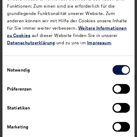
Risiken und Chancen
Funktionen: Zum einen sind sie erforderlich für die
grundlegende Funktionalität unserer Website. Zum
Mehr erfahren
anderen können wir mit Hilfe der Cookies unsere Inhalte
für Sie immer weiter verbessern.
Weitere Informationen
zu Cookies
auf dieser Website finden Sie in unserer
Datenschutzerklärung
und zu uns im
Impressum
.
Zurück
Weiter
Über diese
E1 – Klimawandel
Einwilligungsauswahl
nichtfinanzielle Erklärung
Notwendig
Präferenzen
Statistiken
Marketing