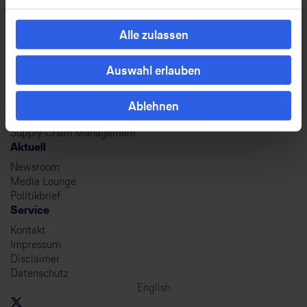
Alle zulassen
Lufthansa Group
Auswahl erlauben
Unternehmen
Verantwortung
Ablehnen
Investor Relations
Karriere
Supply Chain Management
Aktuell
Newsroom
Media Lounge
Politikbrief
Service
Kontakt
Impressum
Disclaimer
Datenschutz
English